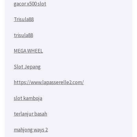
gacor x500 slot
Trisula88
trisula88
MEGA WHEEL
Slot Jepang
https://www.lapasserelle2.com/
slot kamboja
terlanjur basah
mahjong ways 2