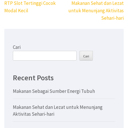
Navigasi
RTP Slot Tertinggi Cocok
Makanan Sehat dan Lezat
pos
Modal Kecil
untuk Menunjang Aktivitas
Sehari-hari
Cari
Cari
Recent Posts
Makanan Sebagai Sumber Energi Tubuh
Makanan Sehat dan Lezat untuk Menunjang
Aktivitas Sehari-hari