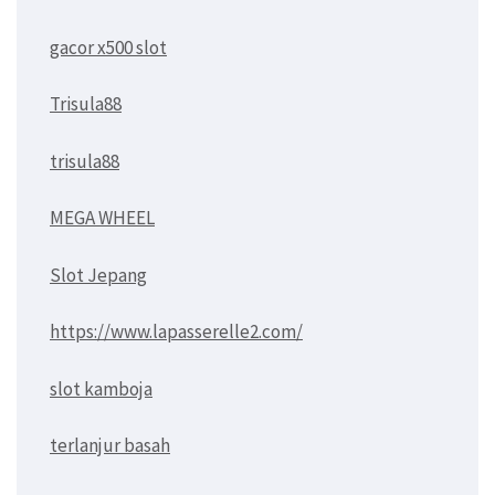
gacor x500 slot
Trisula88
trisula88
MEGA WHEEL
Slot Jepang
https://www.lapasserelle2.com/
slot kamboja
terlanjur basah