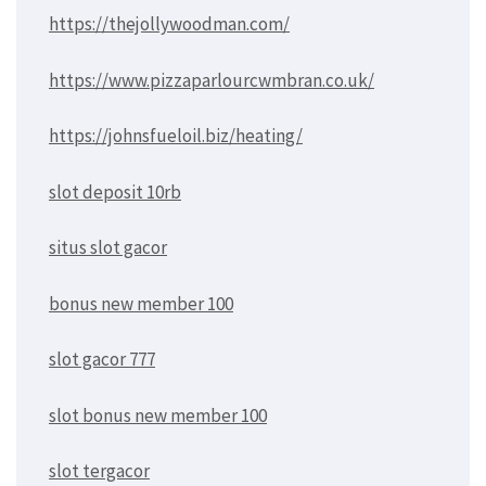
https://thejollywoodman.com/
https://www.pizzaparlourcwmbran.co.uk/
https://johnsfueloil.biz/heating/
slot deposit 10rb
situs slot gacor
bonus new member 100
slot gacor 777
slot bonus new member 100
slot tergacor