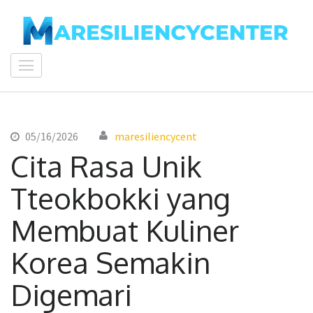
Lompat
ke
konten
maresiliencycenter
(Tekan
Enter)
05/16/2026
maresiliencycent
Cita Rasa Unik
Tteokbokki yang
Membuat Kuliner
Korea Semakin
Digemari