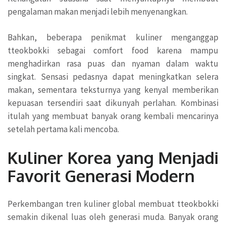
pengalaman makan menjadi lebih menyenangkan.
Bahkan, beberapa penikmat kuliner menganggap
tteokbokki sebagai comfort food karena mampu
menghadirkan rasa puas dan nyaman dalam waktu
singkat. Sensasi pedasnya dapat meningkatkan selera
makan, sementara teksturnya yang kenyal memberikan
kepuasan tersendiri saat dikunyah perlahan. Kombinasi
itulah yang membuat banyak orang kembali mencarinya
setelah pertama kali mencoba.
Kuliner Korea yang Menjadi
Favorit Generasi Modern
Perkembangan tren kuliner global membuat tteokbokki
semakin dikenal luas oleh generasi muda. Banyak orang