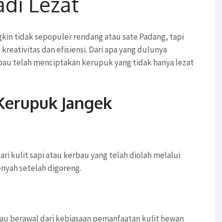
di Lezat
in tidak sepopuler rendang atau sate Padang, tapi
kreativitas dan efisiensi. Dari apa yang dulunya
au telah menciptakan kerupuk yang tidak hanya lezat
 Kerupuk Jangek
i kulit sapi atau kerbau yang telah diolah melalui
nyah setelah digoreng.
u berawal dari kebiasaan pemanfaatan kulit hewan