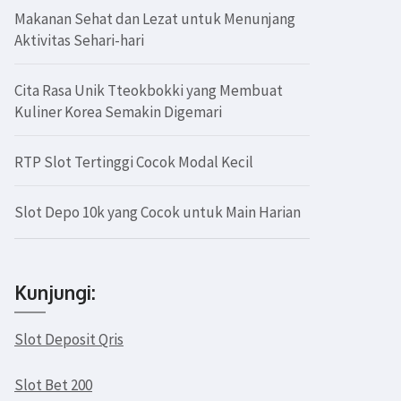
Makanan Sehat dan Lezat untuk Menunjang
Aktivitas Sehari-hari
Cita Rasa Unik Tteokbokki yang Membuat
Kuliner Korea Semakin Digemari
RTP Slot Tertinggi Cocok Modal Kecil
Slot Depo 10k yang Cocok untuk Main Harian
Kunjungi:
Slot Deposit Qris
Slot Bet 200