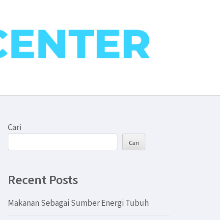
Cari
Cari
Recent Posts
Makanan Sebagai Sumber Energi Tubuh