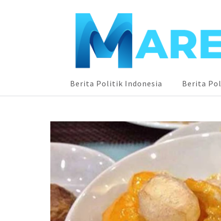
maresiliencycenter
Berita Politik Indonesia
Berita Pol
Lompat
ke
konten
(Tekan
Enter)