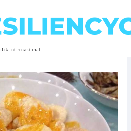
itik Internasional