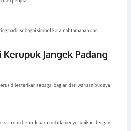
l dan penjual.
ering hadir sebagai simbol keramahtamahan dan
si Kerupuk Jangek Padang
rus dilestarikan sebagai bagian dari warisan budaya
n rasa dan bentuk baru untuk menyesuaikan dengan