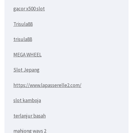
gacor x500 slot
Trisula88
trisula88
MEGA WHEEL
Slot Jepang
https://www.lapasserelle2.com/
slot kamboja
terlanjur basah
mahjong ways 2