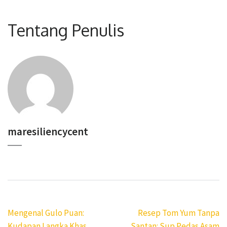
Tentang Penulis
maresiliencycent
Navigasi
Mengenal Gulo Puan:
Resep Tom Yum Tanpa
pos
Kudapan Langka Khas
Santan: Sup Pedas Asam