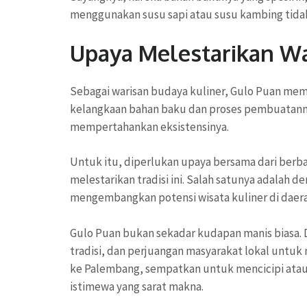
menggunakan susu sapi atau susu kambing tidak
Upaya Melestarikan Wa
Sebagai warisan budaya kuliner, Gulo Puan memili
kelangkaan bahan baku dan proses pembuatanny
mempertahankan eksistensinya.
Untuk itu, diperlukan upaya bersama dari berb
melestarikan tradisi ini. Salah satunya adalah
mengembangkan potensi wisata kuliner di daera
Gulo Puan bukan sekadar kudapan manis biasa. Di
tradisi, dan perjuangan masyarakat lokal untuk 
ke Palembang, sempatkan untuk mencicipi ata
istimewa yang sarat makna.