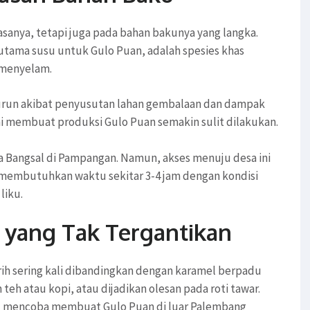
asanya, tetapi juga pada bahan bakunya yang langka.
tama susu untuk Gulo Puan, adalah spesies khas
 menyelam.
urun akibat penyusutan lahan gembalaan dan dampak
ni membuat produksi Gulo Puan semakin sulit dilakukan.
a Bangsal di Pampangan. Namun, akses menuju desa ini
 membutuhkan waktu sekitar 3-4 jam dengan kondisi
liku.
n
yang Tak Tergantikan
ih sering kali dibandingkan dengan karamel berpadu
teh atau kopi, atau dijadikan olesan pada roti tawar.
k, mencoba membuat Gulo Puan di luar Palembang