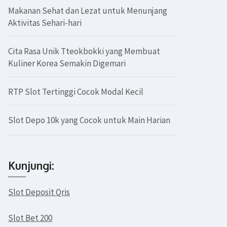
Makanan Sehat dan Lezat untuk Menunjang
Aktivitas Sehari-hari
Cita Rasa Unik Tteokbokki yang Membuat
Kuliner Korea Semakin Digemari
RTP Slot Tertinggi Cocok Modal Kecil
Slot Depo 10k yang Cocok untuk Main Harian
Kunjungi:
Slot Deposit Qris
Slot Bet 200