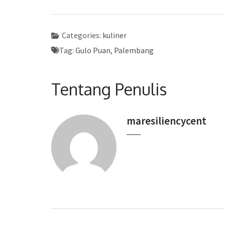
Categories:
kuliner
Tag:
Gulo Puan
,
Palembang
Tentang Penulis
maresiliencycent