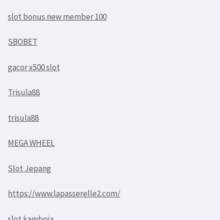
slot bonus new member 100
SBOBET
gacor x500 slot
Trisula88
trisula88
MEGA WHEEL
Slot Jepang
https://www.lapasserelle2.com/
slot kamboja