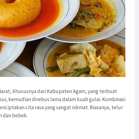
arat, khususnya dari Kabupaten Agam, yang terbuat
mbui, kemudian direbus lama dalam kuah gulai. Kombinasi
menciptakan cita rasa yang sangat nikmat. Biasanya, telur
m dan bebek.