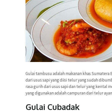
Gulai tambusu adalah makanan khas Sumatera B
dari usus sapi yang diisi telur yang sudah dibu
rasa gurih dari usus sapi dan telur yang kental 
yang digunakan adalah campuran dari telur aya
Gulai Cubadak