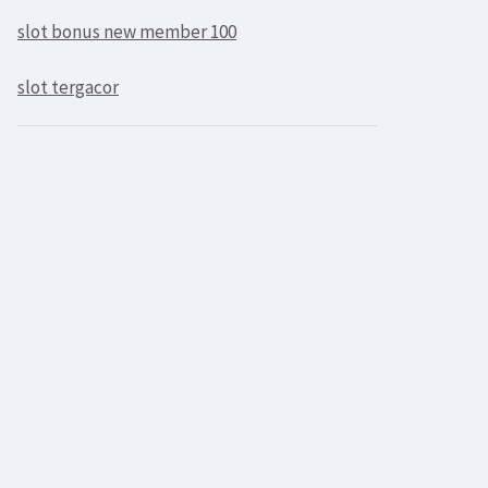
slot bonus new member 100
slot tergacor