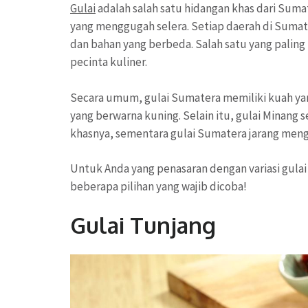
Gulai
adalah salah satu hidangan khas dari Sum
yang menggugah selera. Setiap daerah di Sumate
dan bahan yang berbeda. Salah satu yang paling
pecinta kuliner.
Secara umum, gulai Sumatera memiliki kuah yan
yang berwarna kuning. Selain itu, gulai Minang 
khasnya, sementara gulai Sumatera jarang me
Untuk Anda yang penasaran dengan variasi gulai
beberapa pilihan yang wajib dicoba!
Gulai Tunjang