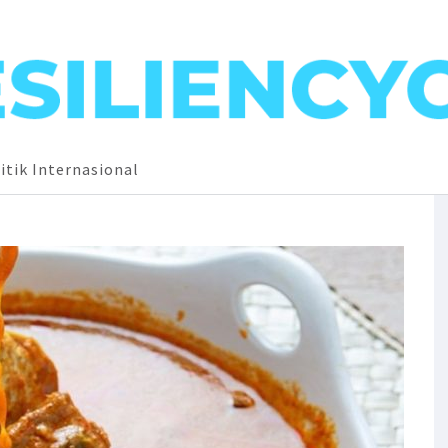
itik Internasional