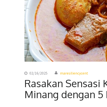
02/16/2025
maresiliencycent
Rasakan Sensasi K
Minang dengan 5 P