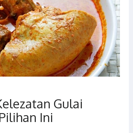
elezatan Gulai
ilihan Ini