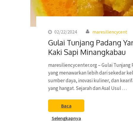
02/22/2024
maresiliencycent
Gulai Tunjang Padang Yan
Kaki Sapi Minangkabau
maresiliencycenter.org – Gulai Tunjang 
yang menawarkan lebih dari sekedar kel
sumber daya, inovasi kuliner, dan kear
yang hangat. Sejarah dan Asal Usul …
Baca
Selengkapnya