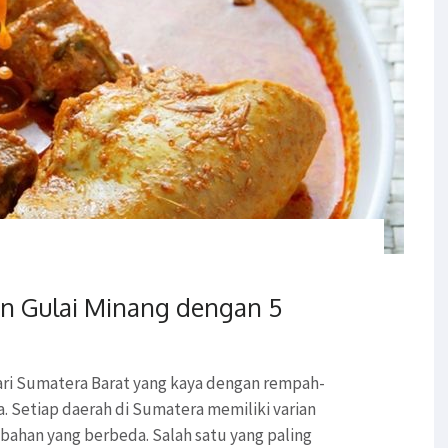
an Gulai Minang dengan 5
dari Sumatera Barat yang kaya dengan rempah-
 Setiap daerah di Sumatera memiliki varian
bahan yang berbeda. Salah satu yang paling