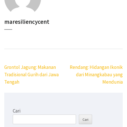
maresiliencycent
Navigasi
Grontol Jagung: Makanan
Rendang: Hidangan Ikonik
pos
Tradisional Gurih dari Jawa
dari Minangkabau yang
Tengah
Mendunia
Cari
Cari