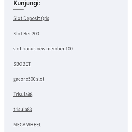
Kunjungi:
Slot Deposit Qris
Slot Bet 200
slot bonus new member 100
SBOBET
gacor x500 slot
Trisula88
trisula88
MEGA WHEEL