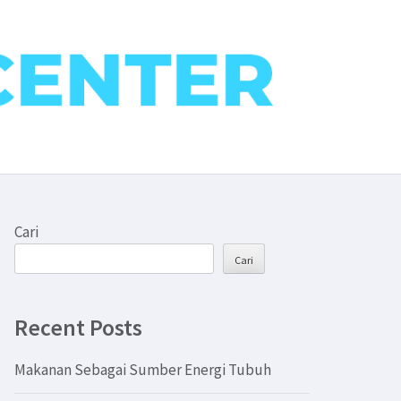
Cari
Cari
Recent Posts
Makanan Sebagai Sumber Energi Tubuh