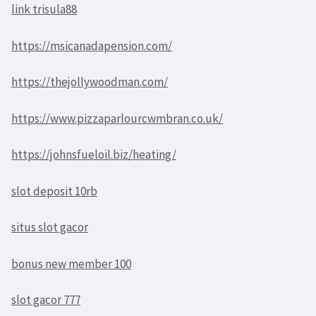
link trisula88
https://msicanadapension.com/
https://thejollywoodman.com/
https://www.pizzaparlourcwmbran.co.uk/
https://johnsfueloil.biz/heating/
slot deposit 10rb
situs slot gacor
bonus new member 100
slot gacor 777