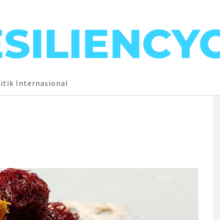
itik Internasional