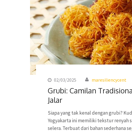
02/03/2025
maresiliencycent
Grubi: Camilan Tradision
Jalar
Siapa yang tak kenal dengan grubi? Ku
Yogyakarta ini memiliki tekstur renyah 
selera. Terbuat dari bahan sederhana sep