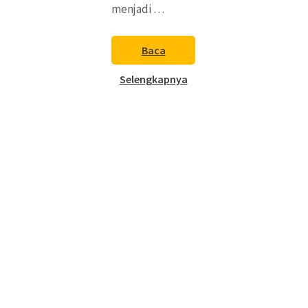
menjadi …
Baca
Selengkapnya