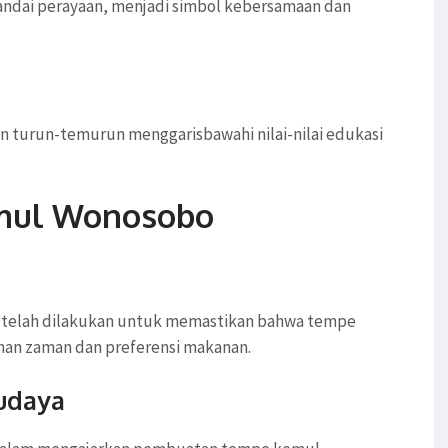
ndai perayaan, menjadi simbol kebersamaan dan
 turun-temurun menggarisbawahi nilai-nilai edukasi
emul Wonosobo
ah telah dilakukan untuk memastikan bahwa tempe
han zaman dan preferensi makanan.
udaya