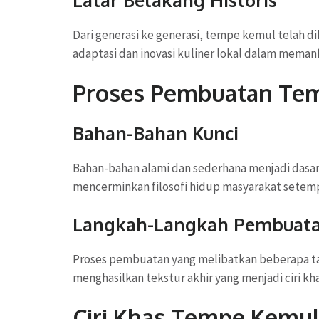
Dari generasi ke generasi, tempe kemul telah 
adaptasi dan inovasi kuliner lokal dalam meman
Proses Pembuatan Te
Bahan-Bahan Kunci
Bahan-bahan alami dan sederhana menjadi dasa
mencerminkan filosofi hidup masyarakat setem
Langkah-Langkah Pembuat
Proses pembuatan yang melibatkan beberapa t
menghasilkan tekstur akhir yang menjadi ciri kh
Ciri Khas Tempe Kemu