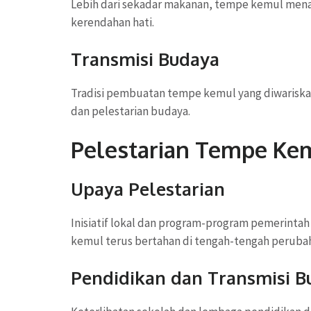
Lebih dari sekadar makanan, tempe kemul mena
kerendahan hati.
Transmisi Budaya
Tradisi pembuatan tempe kemul yang diwariskan
dan pelestarian budaya.
Pelestarian Tempe K
Upaya Pelestarian
Inisiatif lokal dan program-program pemerint
kemul terus bertahan di tengah-tengah peruba
Pendidikan dan Transmisi B