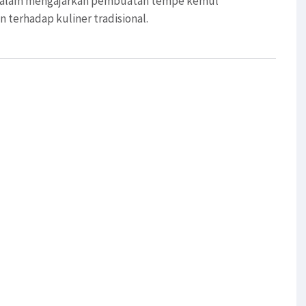
 dalam mengajarkan pembuatan tempe kemul
terhadap kuliner tradisional.