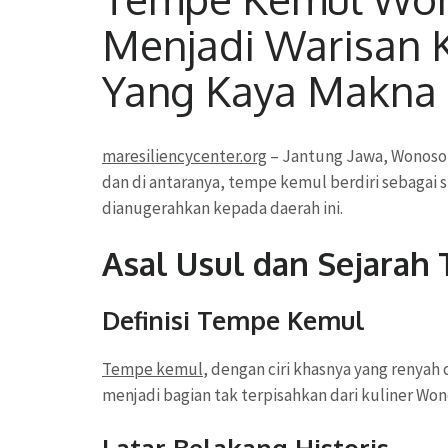
Menjadi Warisan K
Yang Kaya Makna
maresiliencycenter.org
– Jantung Jawa, Wonosob
dan di antaranya, tempe kemul berdiri sebagai 
dianugerahkan kepada daerah ini.
Asal Usul dan Sejara
Definisi Tempe Kemul
Tempe kemul
, dengan ciri khasnya yang renyah
menjadi bagian tak terpisahkan dari kuliner Wo
Latar Belakang Historis