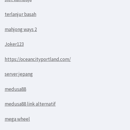
terlanjur basah
mahjong ways 2
Joker123
https://oceancityportland.com/
server jepang
medusa88
medusa88 link alternatif
mega wheel