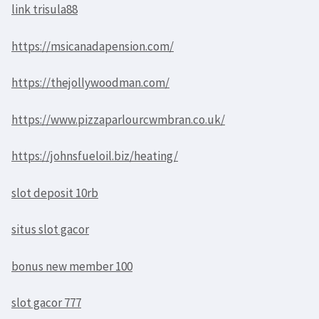
link trisula88
https://msicanadapension.com/
https://thejollywoodman.com/
https://www.pizzaparlourcwmbran.co.uk/
https://johnsfueloil.biz/heating/
slot deposit 10rb
situs slot gacor
bonus new member 100
slot gacor 777