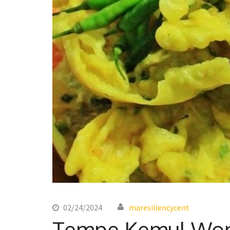
02/24/2024
maresiliencycent
Tempe Kemul Won