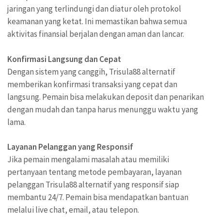
jaringan yang terlindungi dan diatur oleh protokol
keamanan yang ketat. Ini memastikan bahwa semua
aktivitas finansial berjalan dengan aman dan lancar.
Konfirmasi Langsung dan Cepat
Dengan sistem yang canggih, Trisula88 alternatif
memberikan konfirmasi transaksi yang cepat dan
langsung. Pemain bisa melakukan deposit dan penarikan
dengan mudah dan tanpa harus menunggu waktu yang
lama.
Layanan Pelanggan yang Responsif
Jika pemain mengalami masalah atau memiliki
pertanyaan tentang metode pembayaran, layanan
pelanggan Trisula88 alternatif yang responsif siap
membantu 24/7. Pemain bisa mendapatkan bantuan
melalui live chat, email, atau telepon.