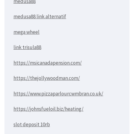
medusa88
medusa88 link alternatif
mega wheel
link trisula88
https://msicanadapension.com/
https://thejollywoodman.com/
https://www.pizzaparlourcwmbran.co.uk/
https://johnsfueloil.biz/heating/
slot deposit 10rb