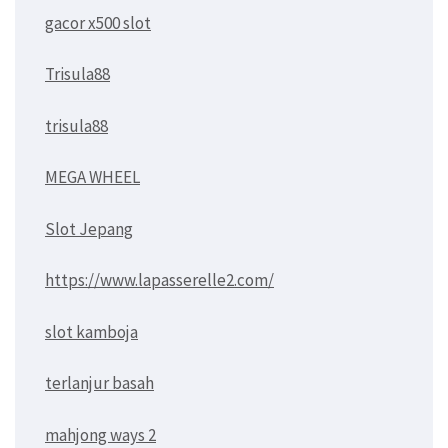
gacor x500 slot
Trisula88
trisula88
MEGA WHEEL
Slot Jepang
https://www.lapasserelle2.com/
slot kamboja
terlanjur basah
mahjong ways 2