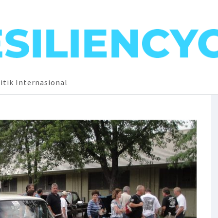
itik Internasional