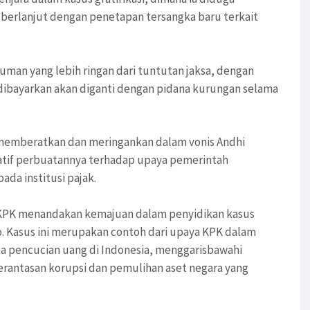
n berlanjut dengan penetapan tersangka baru terkait
man yang lebih ringan dari tuntutan jaksa, dengan
 dibayarkan akan diganti dengan pidana kurungan selama
emberatkan dan meringankan dalam vonis Andhi
tif perbuatannya terhadap upaya pemerintah
da institusi pajak.
h KPK menandakan kemajuan dalam penyidikan kasus
. Kasus ini merupakan contoh dari upaya KPK dalam
a pencucian uang di Indonesia, menggarisbawahi
antasan korupsi dan pemulihan aset negara yang