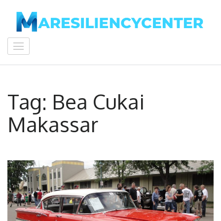
Lompat
ke
konten
maresiliencycenter
(Tekan
Enter)
Tag:
Bea Cukai
Makassar