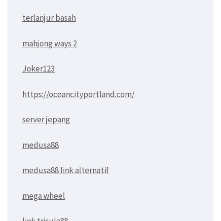
terlanjur basah
mahjong ways 2
Joker123
https://oceancityportland.com/
server jepang
medusa88
medusa88 link alternatif
mega wheel