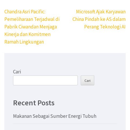
Navigasi
Chandra Asri Pacific:
Microsoft Ajak Karyawan
pos
Pemeliharaan Terjadwal di
China Pindah ke AS dalam
Pabrik Ciwandan Menjaga
Perang Teknologi AI
Kinerja dan Komitmen
Ramah Lingkungan
Cari
Cari
Recent Posts
Makanan Sebagai Sumber Energi Tubuh