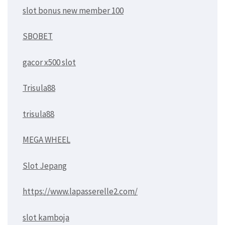
slot bonus new member 100
SBOBET
gacor x500 slot
Trisula88
trisula88
MEGA WHEEL
Slot Jepang
https://www.lapasserelle2.com/
slot kamboja