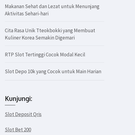
Makanan Sehat dan Lezat untuk Menunjang
Aktivitas Sehari-hari
Cita Rasa Unik Tteokbokki yang Membuat
Kuliner Korea Semakin Digemari
RTP Slot Tertinggi Cocok Modal Kecil
Slot Depo 10k yang Cocok untuk Main Harian
Kunjungi:
Slot Deposit Qris
Slot Bet 200