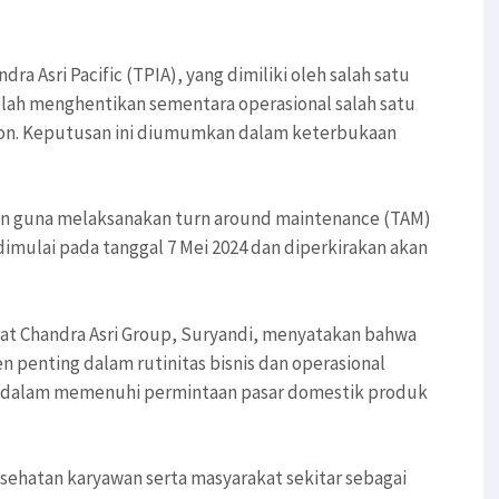
ra Asri Pacific (TPIA), yang dimiliki oleh salah satu
telah menghentikan sementara operasional salah satu
egon. Keputusan ini diumumkan dalam keterbukaan
an guna melaksanakan turn around maintenance (TAM)
 dimulai pada tanggal 7 Mei 2024 dan diperkirakan akan
at Chandra Asri Group, Suryandi, menyatakan bahwa
penting dalam rutinitas bisnis dan operasional
s dalam memenuhi permintaan pasar domestik produk
ehatan karyawan serta masyarakat sekitar sebagai