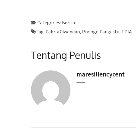
Categories:
Berita
Tag:
Pabrik Ciwandan
,
Prajogo Pangestu
,
TPIA
Tentang Penulis
maresiliencycent