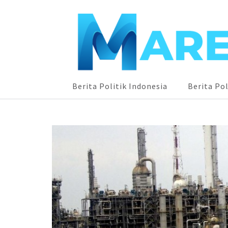
maresiliencycenter
Berita Politik Indonesia
Berita Pol
Lompat
ke
konten
(Tekan
Enter)