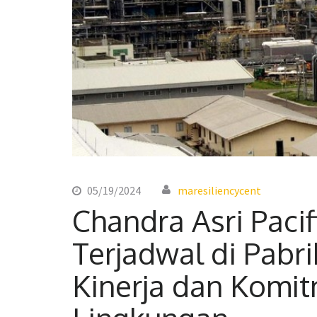
05/19/2024
maresiliencycent
Chandra Asri Pacif
Terjadwal di Pab
Kinerja dan Komi