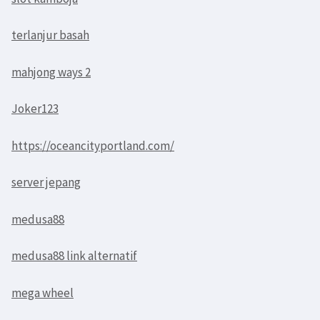
terlanjur basah
mahjong ways 2
Joker123
https://oceancityportland.com/
server jepang
medusa88
medusa88 link alternatif
mega wheel