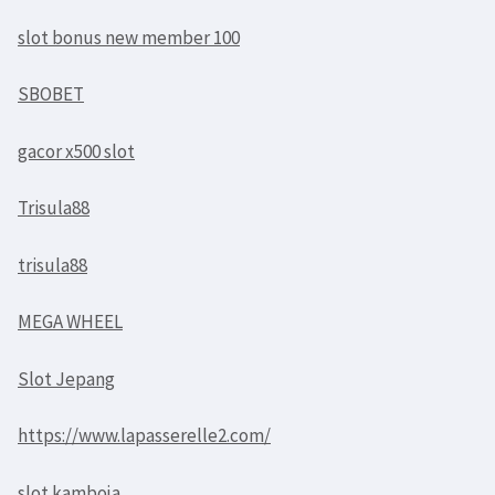
slot bonus new member 100
SBOBET
gacor x500 slot
Trisula88
trisula88
MEGA WHEEL
Slot Jepang
https://www.lapasserelle2.com/
slot kamboja