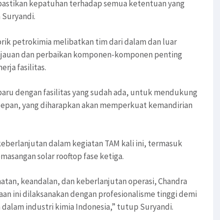
i pastikan kepatuhan terhadap semua ketentuan yang
 Suryandi.
ik petrokimia melibatkan tim dari dalam dan luar
injauan dan perbaikan komponen-komponen penting
rja fasilitas.
 baru dengan fasilitas yang sudah ada, untuk mendukung
depan, yang diharapkan akan memperkuat kemandirian
 keberlanjutan dalam kegiatan TAM kali ini, termasuk
asangan solar rooftop fase ketiga.
tan, keandalan, dan keberlanjutan operasi, Chandra
an ini dilaksanakan dengan profesionalisme tinggi demi
alam industri kimia Indonesia,” tutup Suryandi.