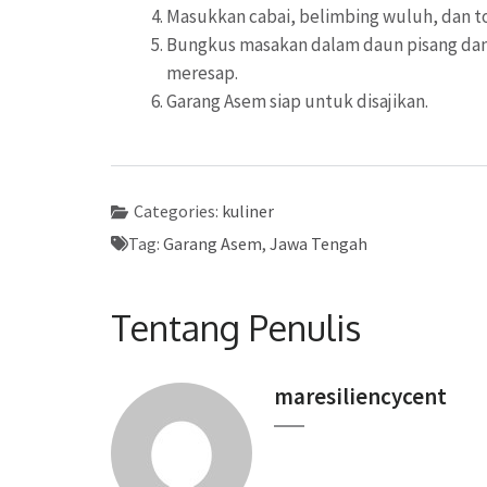
Masukkan cabai, belimbing wuluh, dan tom
Bungkus masakan dalam daun pisang dan
meresap.
Garang Asem siap untuk disajikan.
Categories:
kuliner
Tag:
Garang Asem
,
Jawa Tengah
Tentang Penulis
maresiliencycent