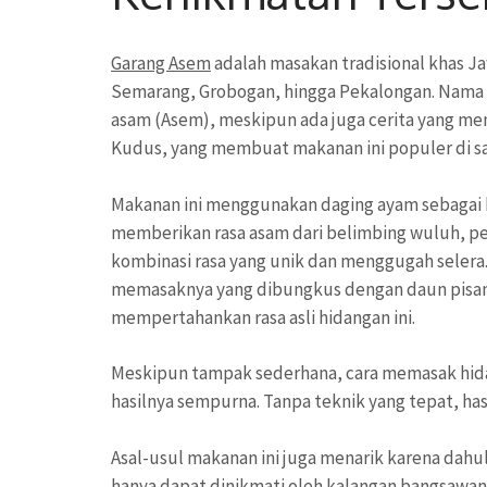
Garang Asem
adalah masakan tradisional khas Ja
Semarang, Grobogan, hingga Pekalongan. Nama kul
asam (Asem), meskipun ada juga cerita yang men
Kudus, yang membuat makanan ini populer di sa
Makanan ini menggunakan daging ayam sebaga
memberikan rasa asam dari belimbing wuluh, ped
kombinasi rasa yang unik dan menggugah selera. S
memasaknya yang dibungkus dengan daun pisan
mempertahankan rasa asli hidangan ini.
Meskipun tampak sederhana, cara memasak hid
hasilnya sempurna. Tanpa teknik yang tepat, has
Asal-usul makanan ini juga menarik karena dah
hanya dapat dinikmati oleh kalangan bangsawan