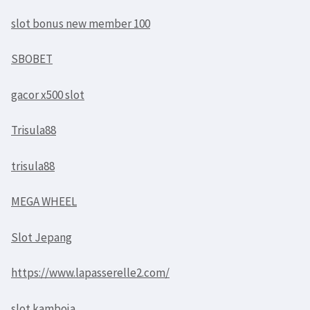
slot bonus new member 100
SBOBET
gacor x500 slot
Trisula88
trisula88
MEGA WHEEL
Slot Jepang
https://www.lapasserelle2.com/
slot kamboja