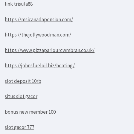
link trisula88
https://msicanadapension.com/
https://thejollywoodman.com/
https://www.pizzaparlourcwmbran.co.uk/
https://johnsfueloil.biz/heating/
slot deposit 10rb
situs slot gacor
bonus new member 100
slot gacor 777