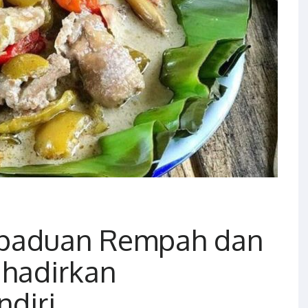
rpaduan Rempah dan
ghadirkan
diri