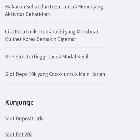
Makanan Sehat dan Lezat untuk Menunjang
Aktivitas Sehari-hari
Cita Rasa Unik Tteokbokki yang Membuat
Kuliner Korea Semakin Digemari
RTP Slot Tertinggi Cocok Modal Kecil
Slot Depo 10k yang Cocok untuk Main Harian
Kunjungi:
Slot Deposit Qris
Slot Bet 200