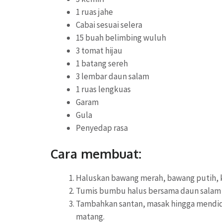
1 ruas jahe
Cabai sesuai selera
15 buah belimbing wuluh
3 tomat hijau
1 batang sereh
3 lembar daun salam
1 ruas lengkuas
Garam
Gula
Penyedap rasa
Cara membuat:
Haluskan bawang merah, bawang putih, ke
Tumis bumbu halus bersama daun salam 
Tambahkan santan, masak hingga mendi
matang.