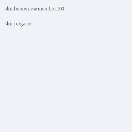
slot bonus new member 100
slot tergacor