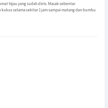
at hijau yang sudah diiris. Masak sebentar.
 kukus selama sekitar 1 jam sampai matang dan bumbu