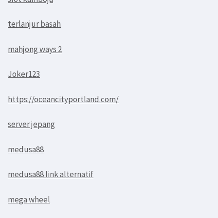
terlanjur basah
mahjong ways 2
Joker123
https://oceancityportland.com/
server jepang
medusa88
medusa88 link alternatif
mega wheel