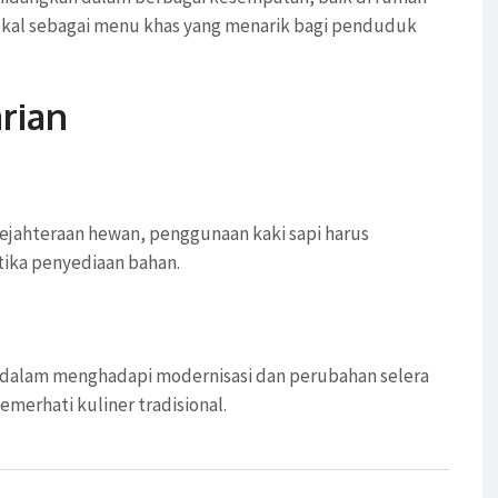
kal sebagai menu khas yang menarik bagi penduduk
rian
jahteraan hewan, penggunaan kaki sapi harus
ika penyediaan bahan.
 dalam menghadapi modernisasi dan perubahan selera
merhati kuliner tradisional.