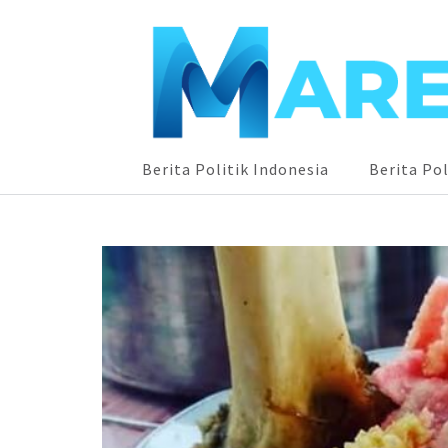
maresiliencycenter
Berita Politik Indonesia
Berita Pol
Lompat
ke
konten
(Tekan
Enter)