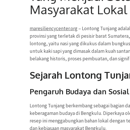
Masyarakat Lokal
maresiliencycenter.org
– Lontong Tunjang adala
provinsi yang terletak di pesisir barat Sumater
lontong, yaitu nasi yang dikukus dalam bungkus
untuk kaki sapi yang dimasak dalam kuah santan 
belakang historis, proses pembuatan, dan signif
Sejarah Lontong Tunj
Pengaruh Budaya dan Sosial
Lontong Tunjang berkembang sebagai bagian dar
keberagaman budaya di Bengkulu. Diperkaya ol
resep ini menggabungkan bahan lokal dengan te
dan kebiasaan masyarakat Bengkulu.