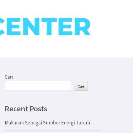
Cari
Cari
Recent Posts
Makanan Sebagai Sumber Energi Tubuh