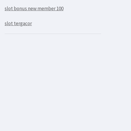
slot bonus new member 100
slot tergacor