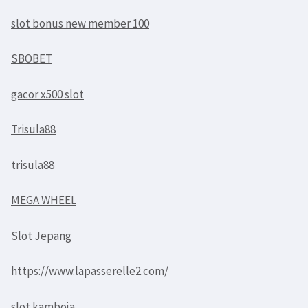
slot bonus new member 100
SBOBET
gacor x500 slot
Trisula88
trisula88
MEGA WHEEL
Slot Jepang
https://www.lapasserelle2.com/
slot kamboja