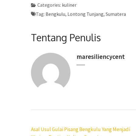
Categories:
kuliner
Tag:
Bengkulu
,
Lontong Tunjang
,
Sumatera
Tentang Penulis
maresiliencycent
Navigasi
Asal Usul Gulai Pisang Bengkulu Yang Menjadi