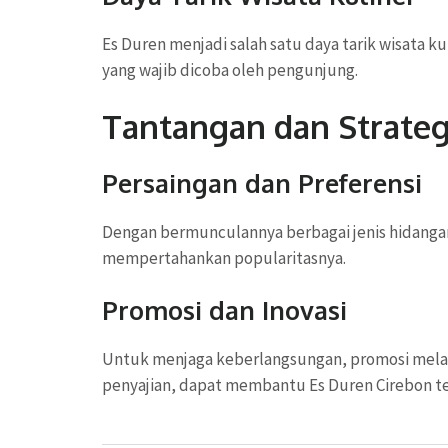
Es Duren menjadi salah satu daya tarik wisata k
yang wajib dicoba oleh pengunjung.
Tantangan dan Strateg
Persaingan dan Preferensi
Dengan bermunculannya berbagai jenis hidangan
mempertahankan popularitasnya.
Promosi dan Inovasi
Untuk menjaga keberlangsungan, promosi melalui 
penyajian, dapat membantu Es Duren Cirebon tet