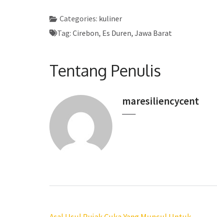
Categories:
kuliner
Tag:
Cirebon
,
Es Duren
,
Jawa Barat
Tentang Penulis
maresiliencycent
Navigasi
Asal Usul Rujak Cuka Yang Muncul Untuk