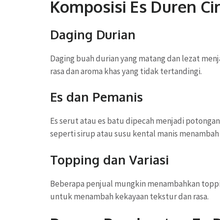
Komposisi Es Duren Ci
Daging Durian
Daging buah durian yang matang dan lezat men
rasa dan aroma khas yang tidak tertandingi.
Es dan Pemanis
Es serut atau es batu dipecah menjadi potongan
seperti sirup atau susu kental manis menambah
Topping dan Variasi
Beberapa penjual mungkin menambahkan toppin
untuk menambah kekayaan tekstur dan rasa.