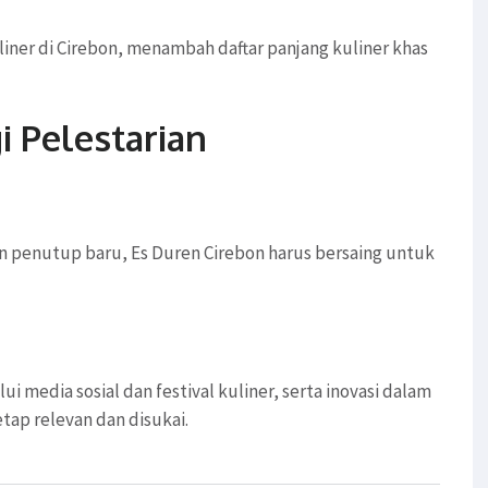
uliner di Cirebon, menambah daftar panjang kuliner khas
i Pelestarian
 penutup baru, Es Duren Cirebon harus bersaing untuk
media sosial dan festival kuliner, serta inovasi dalam
ap relevan dan disukai.