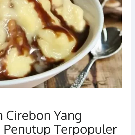
n Cirebon Yang
 Penutup Terpopuler