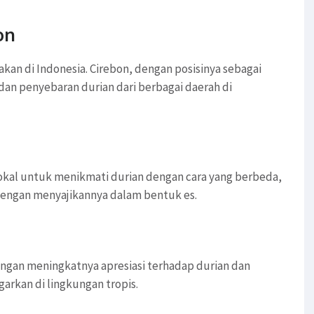
on
kan di Indonesia. Cirebon, dengan posisinya sebagai
dan penyebaran durian dari berbagai daerah di
lokal untuk menikmati durian dengan cara yang berbeda,
engan menyajikannya dalam bentuk es.
engan meningkatnya apresiasi terhadap durian dan
rkan di lingkungan tropis.