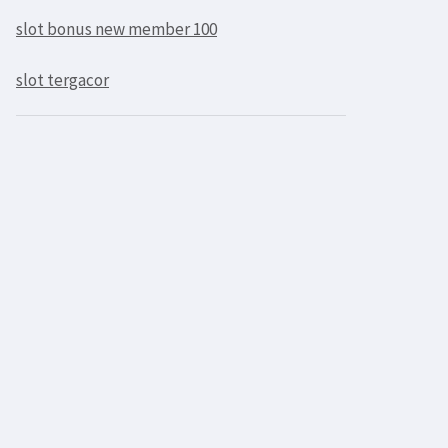
slot bonus new member 100
slot tergacor