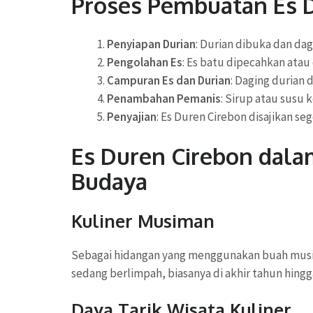
Proses Pembuatan Es 
Penyiapan Durian
: Durian dibuka dan dag
Pengolahan Es
: Es batu dipecahkan atau
Campuran Es dan Durian
: Daging durian 
Penambahan Pemanis
: Sirup atau susu 
Penyajian
: Es Duren Cirebon disajikan seg
Es Duren Cirebon dala
Budaya
Kuliner Musiman
Sebagai hidangan yang menggunakan buah musima
sedang berlimpah, biasanya di akhir tahun hingg
Daya Tarik Wisata Kuliner