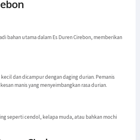
rebon
jadi bahan utama dalam Es Duren Cirebon, memberikan
 kecil dan dicampur dengan daging durian. Pemanis
 kesan manis yang menyeimbangkan rasa durian.
g seperti cendol, kelapa muda, atau bahkan mochi