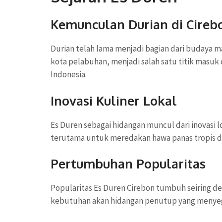
Kemunculan Durian di Cireb
Durian telah lama menjadi bagian dari budaya ma
kota pelabuhan, menjadi salah satu titik masuk 
Indonesia.
Inovasi Kuliner Lokal
Es Duren sebagai hidangan muncul dari inovasi 
terutama untuk meredakan hawa panas tropis d
Pertumbuhan Popularitas
Popularitas Es Duren Cirebon tumbuh seiring d
kebutuhan akan hidangan penutup yang menyega