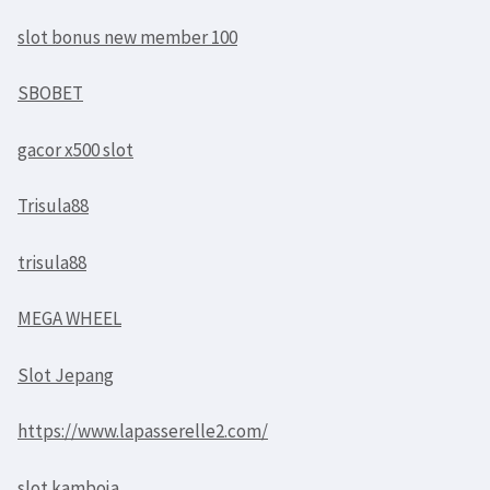
slot bonus new member 100
SBOBET
gacor x500 slot
Trisula88
trisula88
MEGA WHEEL
Slot Jepang
https://www.lapasserelle2.com/
slot kamboja