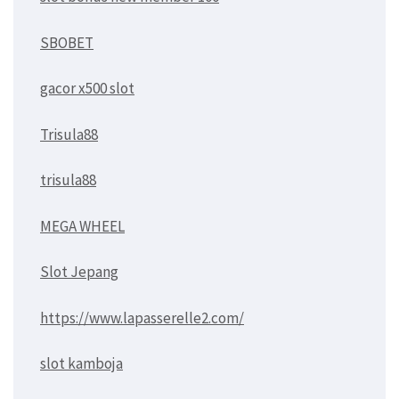
SBOBET
gacor x500 slot
Trisula88
trisula88
MEGA WHEEL
Slot Jepang
https://www.lapasserelle2.com/
slot kamboja