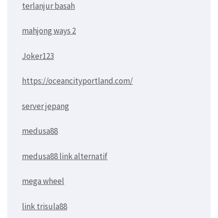
terlanjur basah
mahjong ways 2
Joker123
https://oceancityportland.com/
server jepang
medusa88
medusa88 link alternatif
mega wheel
link trisula88