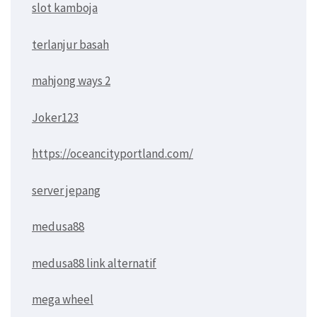
slot kamboja
terlanjur basah
mahjong ways 2
Joker123
https://oceancityportland.com/
server jepang
medusa88
medusa88 link alternatif
mega wheel