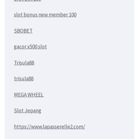
slot bonus new member 100
SBOBET
gacor x500 slot
Trisula88
trisula88
MEGA WHEEL
Slot Jepang
https://www.lapasserelle2.com/