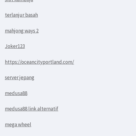
terlanjur basah
mahjong ways 2
Joker123
https://oceancityportland.com/
server jepang
medusa88
medusa88 link alternatif
mega wheel