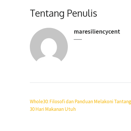
Tentang Penulis
maresiliencycent
Navigasi
Whole30: Filosofi dan Panduan Melakoni Tantan
pos
30 Hari Makanan Utuh