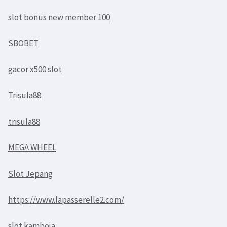
slot bonus new member 100
SBOBET
gacor x500 slot
Trisula88
trisula88
MEGA WHEEL
Slot Jepang
https://www.lapasserelle2.com/
slot kamboja