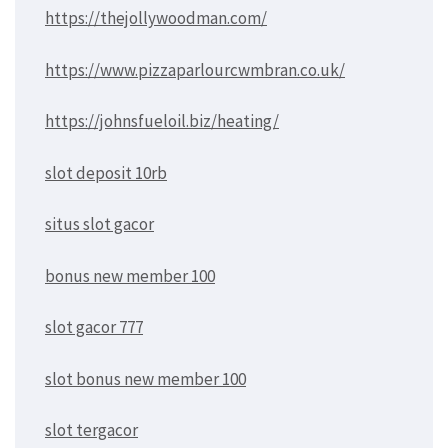
https://thejollywoodman.com/
https://www.pizzaparlourcwmbran.co.uk/
https://johnsfueloil.biz/heating/
slot deposit 10rb
situs slot gacor
bonus new member 100
slot gacor 777
slot bonus new member 100
slot tergacor