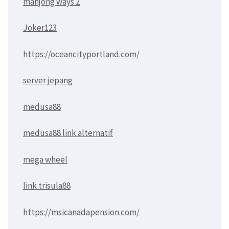
mahjong ways 2
Joker123
https://oceancityportland.com/
server jepang
medusa88
medusa88 link alternatif
mega wheel
link trisula88
https://msicanadapension.com/