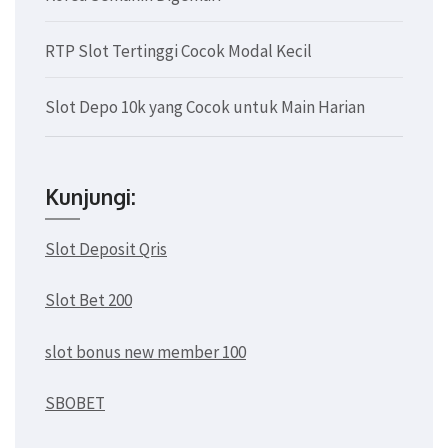
RTP Slot Tertinggi Cocok Modal Kecil
Slot Depo 10k yang Cocok untuk Main Harian
Kunjungi:
Slot Deposit Qris
Slot Bet 200
slot bonus new member 100
SBOBET