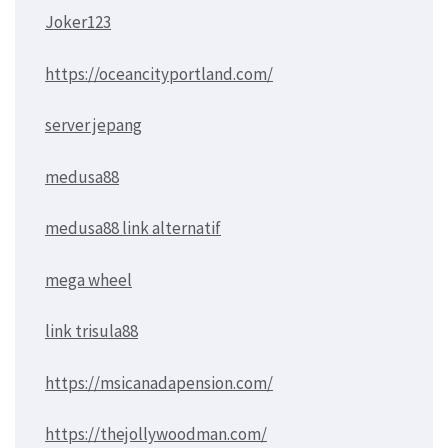
Joker123
https://oceancityportland.com/
server jepang
medusa88
medusa88 link alternatif
mega wheel
link trisula88
https://msicanadapension.com/
https://thejollywoodman.com/