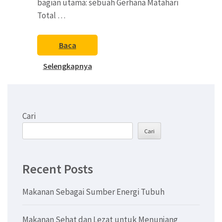
bagian utama: sebuah Gerhana Matahari
Total …
Baca
Selengkapnya
Cari
Cari
Recent Posts
Makanan Sebagai Sumber Energi Tubuh
Makanan Sehat dan Lezat untuk Menunjang