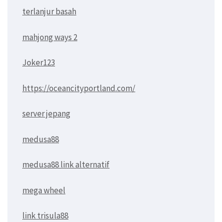
terlanjur basah
mahjong ways 2
Joker123
https://oceancityportland.com/
server jepang
medusa88
medusa88 link alternatif
mega wheel
link trisula88