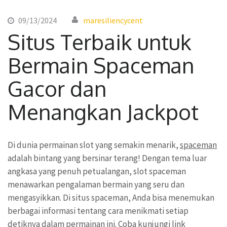
09/13/2024
maresiliencycent
Situs Terbaik untuk
Bermain Spaceman
Gacor dan
Menangkan Jackpot
Di dunia permainan slot yang semakin menarik,
spaceman
adalah bintang yang bersinar terang! Dengan tema luar
angkasa yang penuh petualangan, slot spaceman
menawarkan pengalaman bermain yang seru dan
mengasyikkan. Di situs spaceman, Anda bisa menemukan
berbagai informasi tentang cara menikmati setiap
detiknya dalam permainan ini. Coba kunjungi link