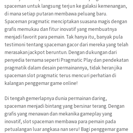
spaceman untuk langsung terjun ke galaksi kemenangan,
di mana setiap putaran membawa peluang baru.
Spaceman pragmatic menciptakan suasana magis dengan
grafis memukau dan fitur inovatif yang membuatnya
menjadi favorit para pemain. Tak hanya itu, banyak pula
testimoni tentang spaceman gacor dari mereka yang telah
merasakan jackpot beruntun. Dengan dukungan dari
penyedia ternama seperti Pragmatic Play dan pendekatan
pragmatik dalam desain permainannya, tidak heran jika
spaceman slot pragmatic terus mencuri perhatian di
kalangan penggemar game online!
Di tengah gemerlapnya dunia permainan daring,
spaceman menjadi bintang yang bersinar terang. Dengan
grafis yang menawan dan mekanika gameplay yang
inovatif, slot spaceman membawa para pemain pada
petualangan luar angkasa nan seru! Bagi penggemar game