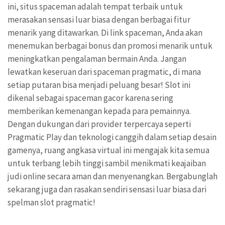
ini, situs spaceman adalah tempat terbaik untuk
merasakan sensasi luar biasa dengan berbagai fitur
menarik yang ditawarkan. Di link spaceman, Anda akan
menemukan berbagai bonus dan promosi menarik untuk
meningkatkan pengalaman bermain Anda. Jangan
lewatkan keseruan dari spaceman pragmatic, di mana
setiap putaran bisa menjadi peluang besar! Slot ini
dikenal sebagai spaceman gacor karena sering
memberikan kemenangan kepada para pemainnya.
Dengan dukungan dari provider terpercaya seperti
Pragmatic Play dan teknologi canggih dalam setiap desain
gamenya, ruang angkasa virtual ini mengajak kita semua
untuk terbang lebih tinggi sambil menikmati keajaiban
judi online secara aman dan menyenangkan. Bergabunglah
sekarang juga dan rasakan sendiri sensasi luar biasa dari
spelman slot pragmatic!