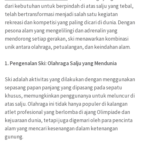
dari kebutuhan untuk berpindah di atas salju yang tebal,
telah bertransformasi menjadi salah satu kegiatan
rekreasi dan kompetisi yang paling dicari di dunia. Dengan
pesona alam yang mengelilingi dan adrenalin yang
mendorong setiap gerakan, ski menawarkan kombinasi
unik antara olahraga, petualangan, dan keindahan alam.
1. Pengenalan Ski: Olahraga Salju yang Mendunia
Ski adalah aktivitas yang dilakukan dengan menggunakan
sepasang papan panjang yang dipasang pada sepatu
khusus, memungkinkan penggunanya untuk meluncur di
atas salju. Olahraga ini tidak hanya populer di kalangan
atlet profesional yang berlomba di ajang Olimpiade dan
kejuaraan dunia, tetapi juga digemari oleh para pencinta
alam yang mencari kesenangan dalam ketenangan
gunung.