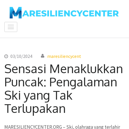
Lompat
ke
konten
maresiliencycenter
(Tekan
Enter)
03/10/2024
maresiliencycent
Sensasi Menaklukkan
Puncak: Pengalaman
Ski yang Tak
Terlupakan
MARESILIENCYCENTER.ORG
– Ski, olahraga yang terlahir