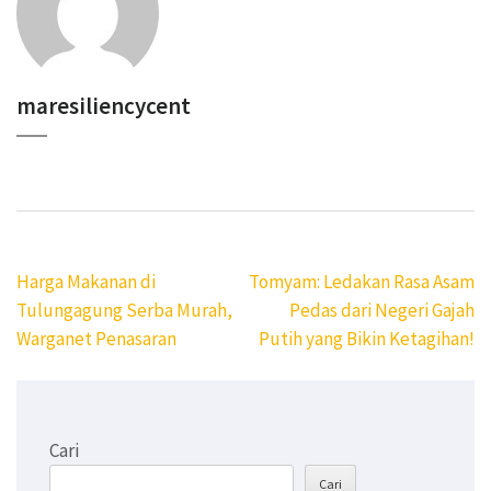
maresiliencycent
Navigasi
Harga Makanan di
Tomyam: Ledakan Rasa Asam
pos
Tulungagung Serba Murah,
Pedas dari Negeri Gajah
Warganet Penasaran
Putih yang Bikin Ketagihan!
Cari
Cari