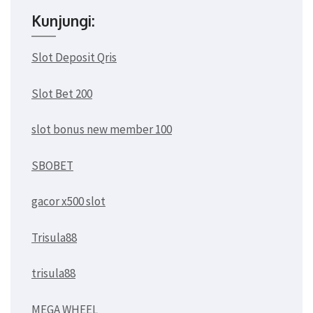
Kunjungi:
Slot Deposit Qris
Slot Bet 200
slot bonus new member 100
SBOBET
gacor x500 slot
Trisula88
trisula88
MEGA WHEEL