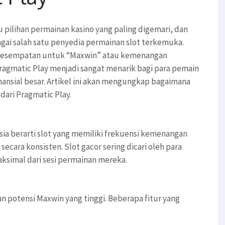
 pilihan permainan kasino yang paling digemari, dan
gai salah satu penyedia permainan slot terkemuka.
kesempatan untuk “Maxwin” atau kemenangan
agmatic Play menjadi sangat menarik bagi para pemain
ansial besar. Artikel ini akan mengungkap bagaimana
dari Pragmatic Play.
esia berarti slot yang memiliki frekuensi kemenangan
cara konsisten. Slot gacor sering dicari oleh para
simal dari sesi permainan mereka.
 potensi Maxwin yang tinggi. Beberapa fitur yang