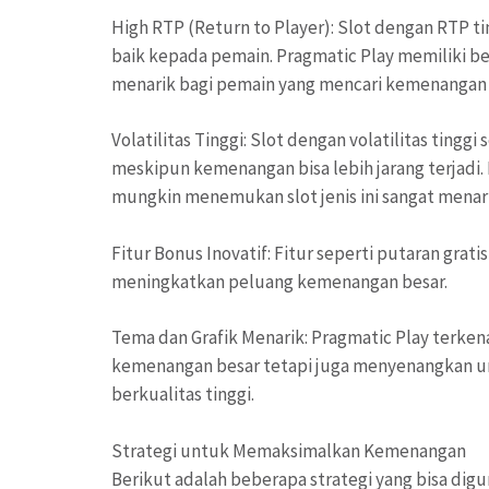
High RTP (Return to Player): Slot dengan RTP 
baik kepada pemain. Pragmatic Play memiliki be
menarik bagi pemain yang mencari kemenangan 
Volatilitas Tinggi: Slot dengan volatilitas tingg
meskipun kemenangan bisa lebih jarang terjadi. 
mungkin menemukan slot jenis ini sangat menari
Fitur Bonus Inovatif: Fitur seperti putaran grat
meningkatkan peluang kemenangan besar.
Tema dan Grafik Menarik: Pragmatic Play terken
kemenangan besar tetapi juga menyenangkan un
berkualitas tinggi.
Strategi untuk Memaksimalkan Kemenangan
Berikut adalah beberapa strategi yang bisa d