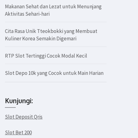
Makanan Sehat dan Lezat untuk Menunjang
Aktivitas Sehari-hari
Cita Rasa Unik Tteokbokki yang Membuat
Kuliner Korea Semakin Digemari
RTP Slot Tertinggi Cocok Modal Kecil
Slot Depo 10k yang Cocok untuk Main Harian
Kunjungi:
Slot Deposit Qris
Slot Bet 200