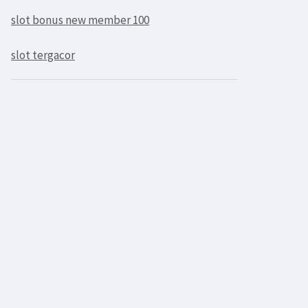
slot bonus new member 100
slot tergacor