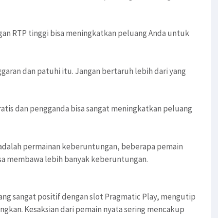
ngan RTP tinggi bisa meningkatkan peluang Anda untuk
garan dan patuhi itu. Jangan bertaruh lebih dari yang
gratis dan pengganda bisa sangat meningkatkan peluang
 adalah permainan keberuntungan, beberapa pemain
isa membawa lebih banyak keberuntungan.
g sangat positif dengan slot Pragmatic Play, mengutip
gkan. Kesaksian dari pemain nyata sering mencakup