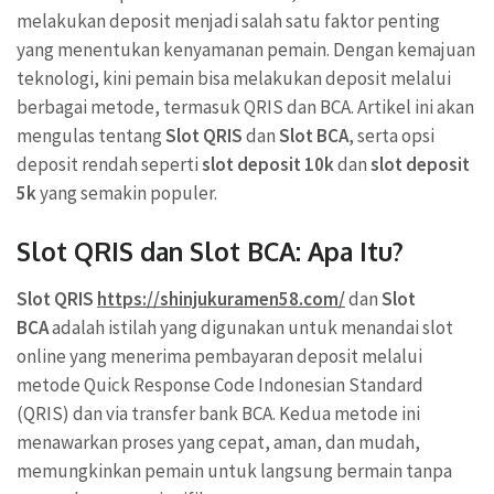
melakukan deposit menjadi salah satu faktor penting
yang menentukan kenyamanan pemain. Dengan kemajuan
teknologi, kini pemain bisa melakukan deposit melalui
berbagai metode, termasuk QRIS dan BCA. Artikel ini akan
mengulas tentang
Slot QRIS
dan
Slot BCA
, serta opsi
deposit rendah seperti
slot deposit 10k
dan
slot deposit
5k
yang semakin populer.
Slot QRIS dan Slot BCA: Apa Itu?
Slot QRIS
https://shinjukuramen58.com/
dan
Slot
BCA
adalah istilah yang digunakan untuk menandai slot
online yang menerima pembayaran deposit melalui
metode Quick Response Code Indonesian Standard
(QRIS) dan via transfer bank BCA. Kedua metode ini
menawarkan proses yang cepat, aman, dan mudah,
memungkinkan pemain untuk langsung bermain tanpa