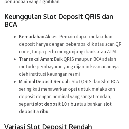
penundaan yang signifikan.
Keunggulan Slot Deposit QRIS dan
BCA
Kemudahan Akses
: Pemain dapat melakukan
deposit hanya dengan beberapa klik atau scan QR
code, tanpa perlu mengunjungi bank atau ATM.
Transaksi Aman
: Baik QRIS maupun BCA adalah
metode pembayaran yang dijamin keamanannya
oleh institusi keuangan resmi.
Minimal Deposit Rendah
: Slot QRIS dan Slot BCA
sering kali menawarkan opsi untuk melakukan
deposit dengan nominal yang sangat rendah,
seperti
slot deposit 10 ribu
atau bahkan
slot
deposit 5 ribu
.
Variasi Slot Deposit Rendah