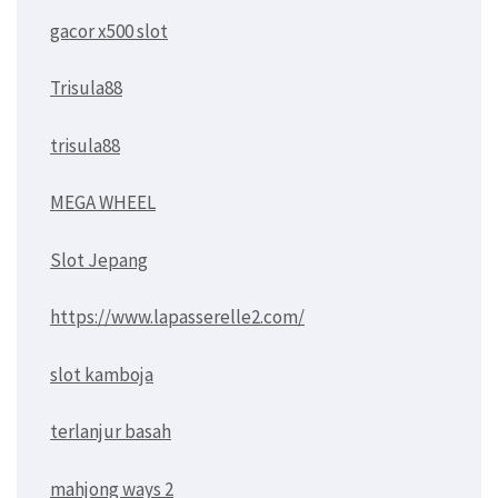
gacor x500 slot
Trisula88
trisula88
MEGA WHEEL
Slot Jepang
https://www.lapasserelle2.com/
slot kamboja
terlanjur basah
mahjong ways 2