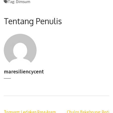
Tag:
Dimsum
Tentang Penulis
maresiliencycent
Navigasi
Tomyam: Ledakan Rasa Asam
Chulos Bakehouse: Roti