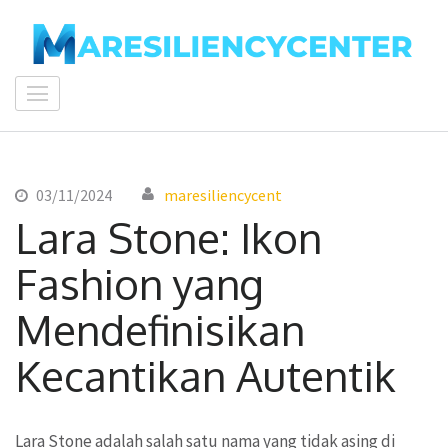
Lompat
ke
konten
maresiliencycenter
(Tekan
Enter)
03/11/2024
maresiliencycent
Lara Stone: Ikon
Fashion yang
Mendefinisikan
Kecantikan Autentik
Lara Stone adalah salah satu nama yang tidak asing di