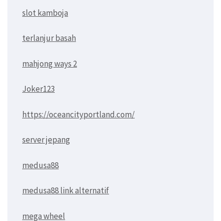
slot kamboja
terlanjur basah
mahjong ways 2
Joker123
https://oceancityportland.com/
server jepang
medusa88
medusa88 link alternatif
mega wheel