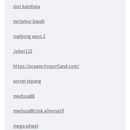
slot kamboja
terlanjur basah
mahjong ways 2
Joker123
https://oceancityportland.com/
server jepang
medusa88
medusa88 link alternatif
mega wheel