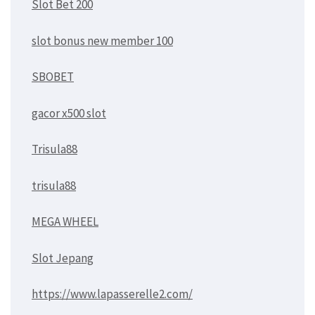
Slot Bet 200
slot bonus new member 100
SBOBET
gacor x500 slot
Trisula88
trisula88
MEGA WHEEL
Slot Jepang
https://www.lapasserelle2.com/