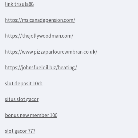
link trisula88
https://msicanadapension.com/
https://thejollywoodman.com/
https://www.pizzaparlourcwmbran.co.uk/
https://johnsfueloil.biz/heating/
slot deposit 10rb
situs slot gacor
bonus new member 100
slot gacor 777