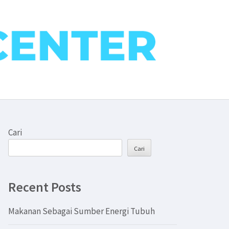
Cari
Cari
Recent Posts
Makanan Sebagai Sumber Energi Tubuh