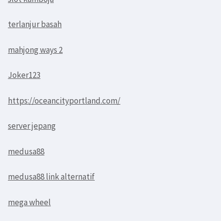
terlanjur basah
mahjong ways 2
Joker123
https://oceancityportland.com/
server jepang
medusa88
medusa88 link alternatif
mega wheel