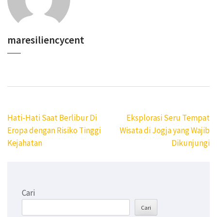
maresiliencycent
Navigasi
Hati-Hati Saat Berlibur Di
Eksplorasi Seru Tempat
pos
Eropa dengan Risiko Tinggi
Wisata di Jogja yang Wajib
Kejahatan
Dikunjungi
Cari
Cari