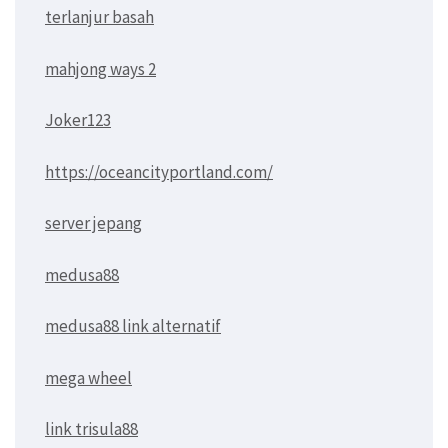
terlanjur basah
mahjong ways 2
Joker123
https://oceancityportland.com/
server jepang
medusa88
medusa88 link alternatif
mega wheel
link trisula88