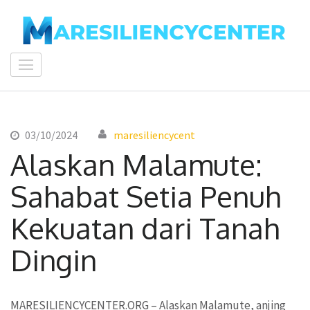
Lompat
ke
konten
maresiliencycenter
(Tekan
Enter)
03/10/2024
maresiliencycent
Alaskan Malamute:
Sahabat Setia Penuh
Kekuatan dari Tanah
Dingin
MARESILIENCYCENTER.ORG
– Alaskan Malamute, anjing