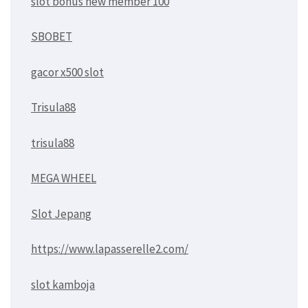
slot bonus new member 100
SBOBET
gacor x500 slot
Trisula88
trisula88
MEGA WHEEL
Slot Jepang
https://www.lapasserelle2.com/
slot kamboja