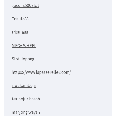
gacor x500 slot
Trisula88
trisula88
MEGA WHEEL
Slot Jepang
https://www.lapasserelle2.com/
slot kamboja
terlanjur basah
mahjong ways 2