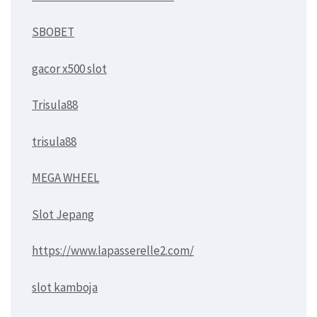
SBOBET
gacor x500 slot
Trisula88
trisula88
MEGA WHEEL
Slot Jepang
https://www.lapasserelle2.com/
slot kamboja