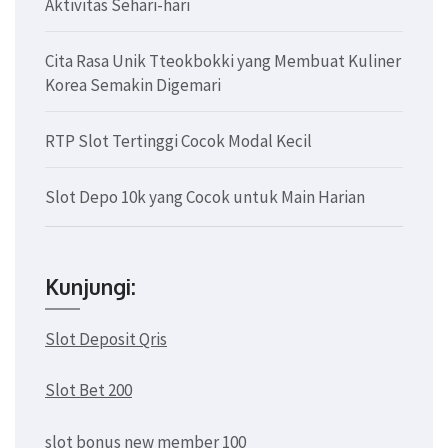
Aktivitas Sehari-hari
Cita Rasa Unik Tteokbokki yang Membuat Kuliner
Korea Semakin Digemari
RTP Slot Tertinggi Cocok Modal Kecil
Slot Depo 10k yang Cocok untuk Main Harian
Kunjungi:
Slot Deposit Qris
Slot Bet 200
slot bonus new member 100