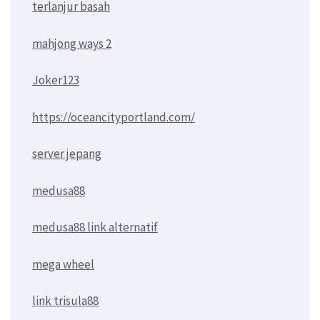
terlanjur basah
mahjong ways 2
Joker123
https://oceancityportland.com/
server jepang
medusa88
medusa88 link alternatif
mega wheel
link trisula88