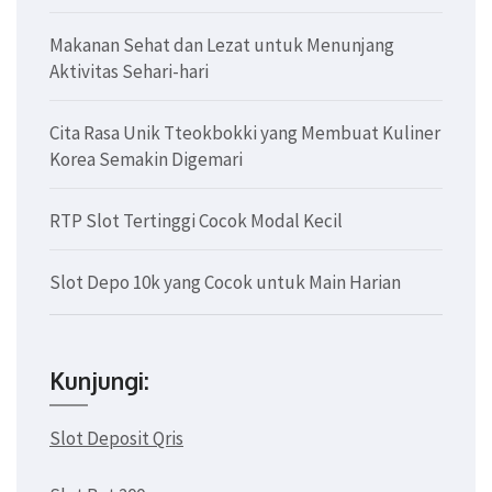
Makanan Sehat dan Lezat untuk Menunjang
Aktivitas Sehari-hari
Cita Rasa Unik Tteokbokki yang Membuat Kuliner
Korea Semakin Digemari
RTP Slot Tertinggi Cocok Modal Kecil
Slot Depo 10k yang Cocok untuk Main Harian
Kunjungi:
Slot Deposit Qris