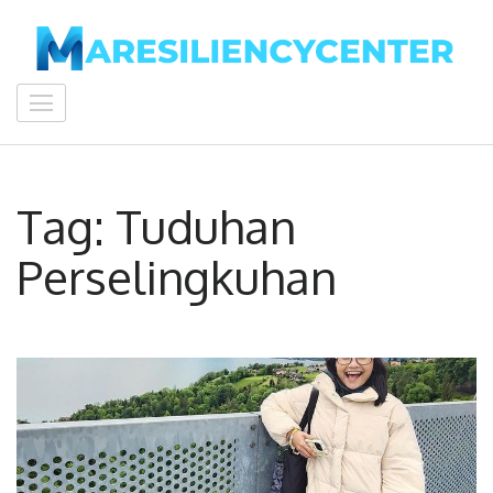
Lompat
ke
konten
maresiliencycenter
(Tekan
Enter)
Tag:
Tuduhan
Perselingkuhan