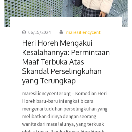
06/15/2024
maresiliencycent
Heri Horeh Mengakui
Kesalahannya: Permintaan
Maaf Terbuka Atas
Skandal Perselingkuhan
yang Terungkap
maresiliencycenter.org – Komedian Heri
Horeh baru-baru ini angkat bicara
mengenai tuduhan perselingkuhan yang
melibatkan dirinya dengan seorang
wanita dari masa lalunya, yang terkuak
oleh istrinya, Riyuka Bunga. Heri Horeh