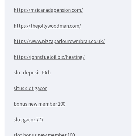
https://msicanadapension.com/
https://thejollywoodman.com/
https://www.pizzaparlourcwmbran.co.uk/
https://johnsfueloil.biz/heating/
slot deposit 10rb
situs slot gacor
bonus new member 100
slot gacor 777
slot bonus new member 100