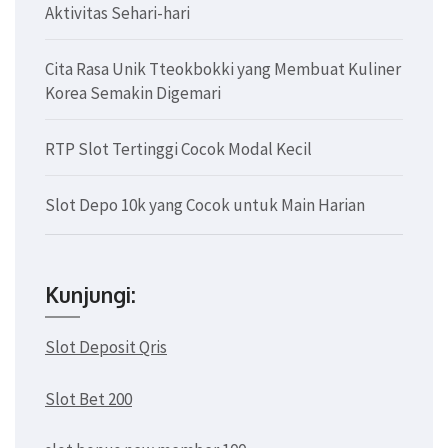
Aktivitas Sehari-hari
Cita Rasa Unik Tteokbokki yang Membuat Kuliner
Korea Semakin Digemari
RTP Slot Tertinggi Cocok Modal Kecil
Slot Depo 10k yang Cocok untuk Main Harian
Kunjungi:
Slot Deposit Qris
Slot Bet 200