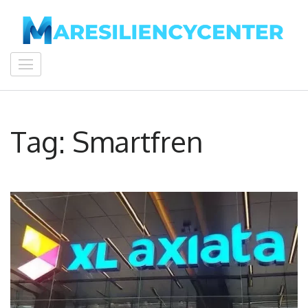
Lompat
ke
konten
maresiliencycenter
(Tekan
Enter)
Tag:
Smartfren