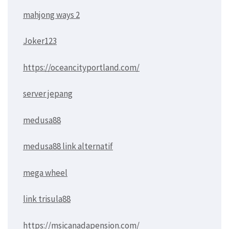
mahjong ways 2
Joker123
https://oceancityportland.com/
server jepang
medusa88
medusa88 link alternatif
mega wheel
link trisula88
https://msicanadapension.com/