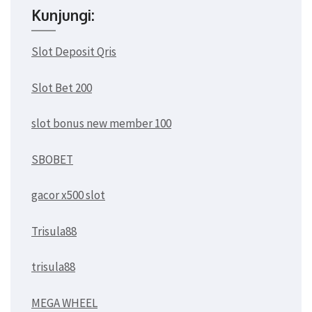
Kunjungi:
Slot Deposit Qris
Slot Bet 200
slot bonus new member 100
SBOBET
gacor x500 slot
Trisula88
trisula88
MEGA WHEEL