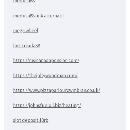
medusa88
medusa88 link alternatif
mega wheel
link trisula88
https://msicanadapension.com/
https://thejollywoodman.com/
https://www.pizzaparlourcwmbran.co.uk/
https://johnsfueloil.biz/heating/
slot deposit 10rb