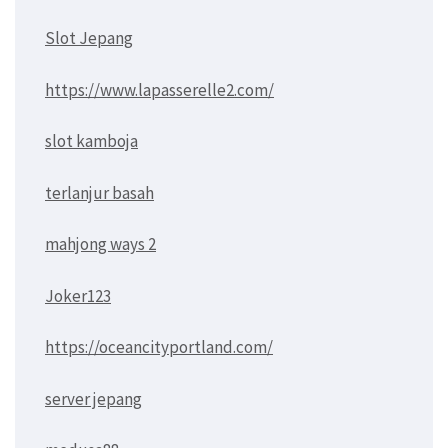
Slot Jepang
https://www.lapasserelle2.com/
slot kamboja
terlanjur basah
mahjong ways 2
Joker123
https://oceancityportland.com/
server jepang