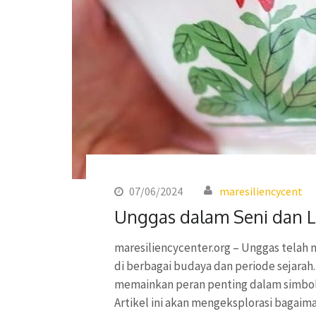
07/06/2024
maresiliencycent
Unggas dalam Seni dan L
maresiliencycenter.org – Unggas telah m
di berbagai budaya dan periode sejarah. 
memainkan peran penting dalam simbolis
Artikel ini akan mengeksplorasi bagai