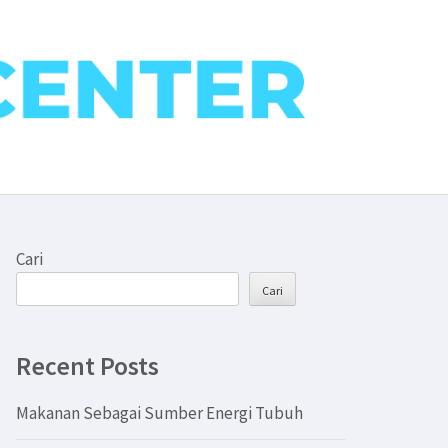
Cari
Cari
Recent Posts
Makanan Sebagai Sumber Energi Tubuh