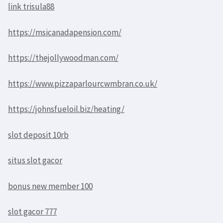
link trisula88
https://msicanadapension.com/
https://thejollywoodman.com/
https://www.pizzaparlourcwmbran.co.uk/
https://johnsfueloil.biz/heating/
slot deposit 10rb
situs slot gacor
bonus new member 100
slot gacor 777