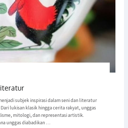
iteratur
enjadi subjek inspirasi dalam seni dan literatur
Dari lukisan klasik hingga cerita rakyat, unggas
me, mitologi, dan representasi artistik.
mana unggas diabadikan …