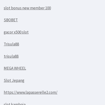
slot bonus new member 100
SBOBET
gacor x500 slot
Trisula88
trisula88
MEGA WHEEL
Slot Jepang
https://www.lapasserelle2.com/
slot kamboja