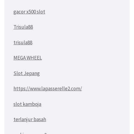
gacor x500 slot
Trisula88
trisula88
MEGA WHEEL
Slot Jepang
https://www.lapasserelle2.com/
slot kamboja
terlanjur basah