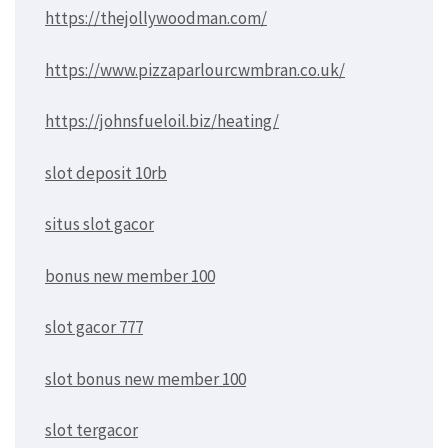
https://thejollywoodman.com/
https://www.pizzaparlourcwmbran.co.uk/
https://johnsfueloil.biz/heating/
slot deposit 10rb
situs slot gacor
bonus new member 100
slot gacor 777
slot bonus new member 100
slot tergacor