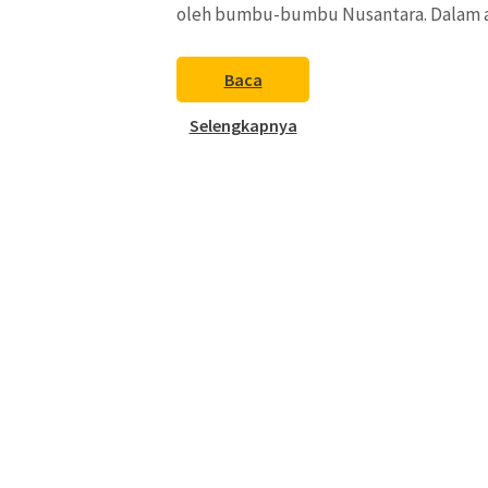
oleh bumbu-bumbu Nusantara. Dalam a
Baca
Selengkapnya