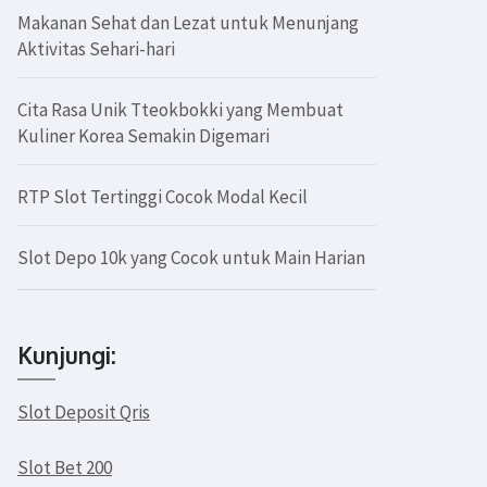
Makanan Sehat dan Lezat untuk Menunjang
Aktivitas Sehari-hari
Cita Rasa Unik Tteokbokki yang Membuat
Kuliner Korea Semakin Digemari
RTP Slot Tertinggi Cocok Modal Kecil
Slot Depo 10k yang Cocok untuk Main Harian
Kunjungi:
Slot Deposit Qris
Slot Bet 200