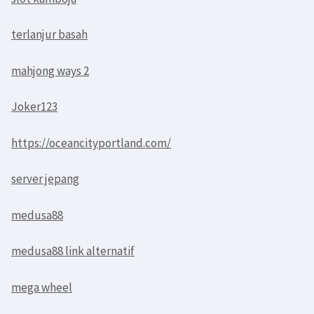
terlanjur basah
mahjong ways 2
Joker123
https://oceancityportland.com/
server jepang
medusa88
medusa88 link alternatif
mega wheel