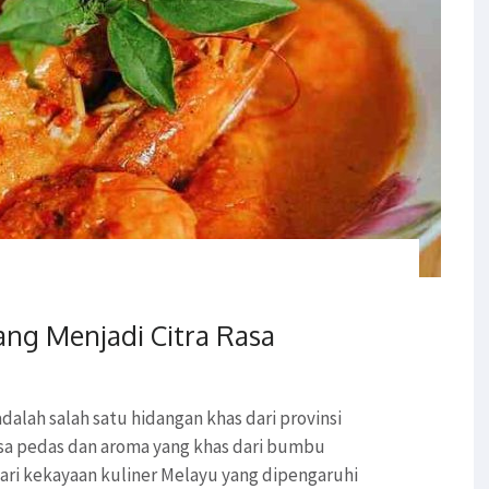
Yang Menjadi Citra Rasa
dalah salah satu hidangan khas dari provinsi
asa pedas dan aroma yang khas dari bumbu
dari kekayaan kuliner Melayu yang dipengaruhi