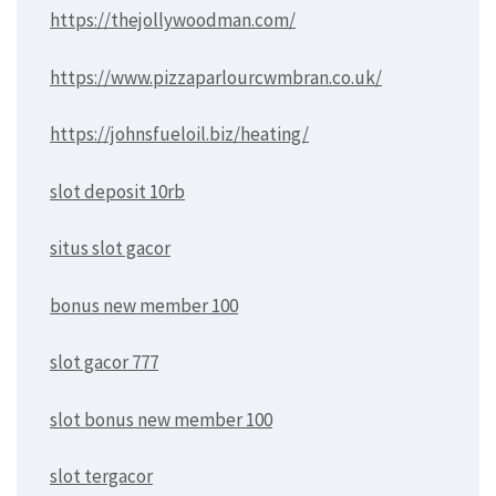
https://thejollywoodman.com/
https://www.pizzaparlourcwmbran.co.uk/
https://johnsfueloil.biz/heating/
slot deposit 10rb
situs slot gacor
bonus new member 100
slot gacor 777
slot bonus new member 100
slot tergacor