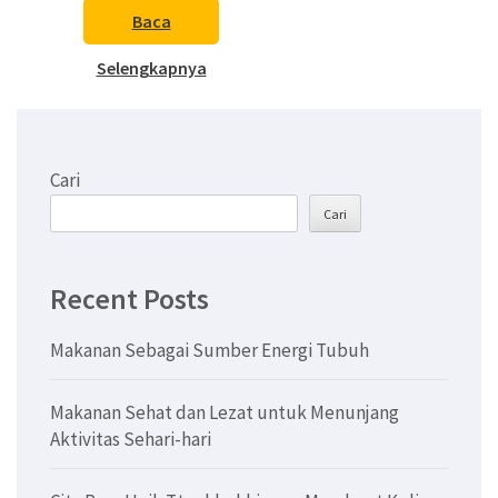
Baca
Selengkapnya
Cari
Cari
Recent Posts
Makanan Sebagai Sumber Energi Tubuh
Makanan Sehat dan Lezat untuk Menunjang
Aktivitas Sehari-hari