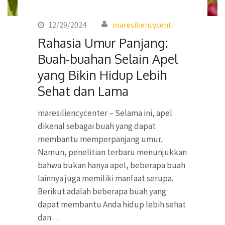
12/29/2024
maresiliencycent
Rahasia Umur Panjang:
Buah-buahan Selain Apel
yang Bikin Hidup Lebih
Sehat dan Lama
maresiliencycenter – Selama ini, apel
dikenal sebagai buah yang dapat
membantu memperpanjang umur.
Namun, penelitian terbaru menunjukkan
bahwa bukan hanya apel, beberapa buah
lainnya juga memiliki manfaat serupa.
Berikut adalah beberapa buah yang
dapat membantu Anda hidup lebih sehat
dan …