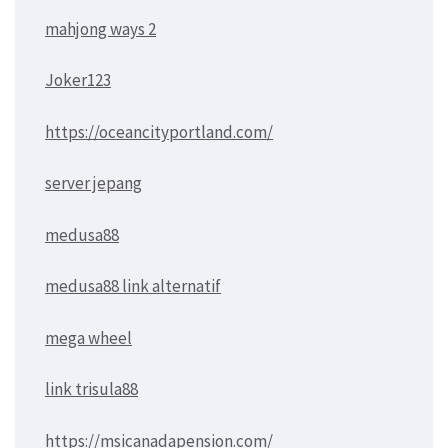
mahjong ways 2
Joker123
https://oceancityportland.com/
server jepang
medusa88
medusa88 link alternatif
mega wheel
link trisula88
https://msicanadapension.com/