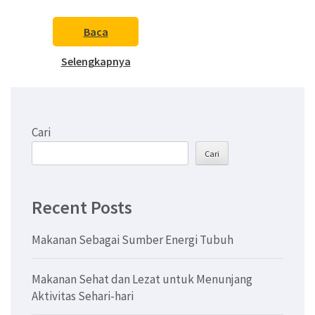
Baca
Selengkapnya
Cari
Cari
Recent Posts
Makanan Sebagai Sumber Energi Tubuh
Makanan Sehat dan Lezat untuk Menunjang
Aktivitas Sehari-hari