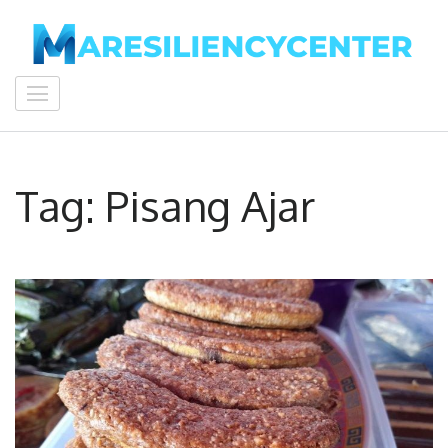
Lompat
ke
konten
maresiliencycenter
(Tekan
Enter)
Tag:
Pisang Ajar