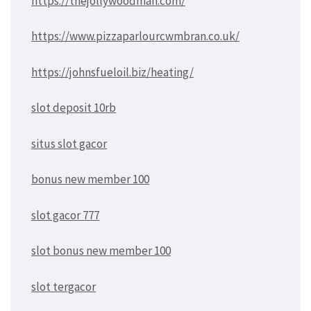
https://thejollywoodman.com/
https://www.pizzaparlourcwmbran.co.uk/
https://johnsfueloil.biz/heating/
slot deposit 10rb
situs slot gacor
bonus new member 100
slot gacor 777
slot bonus new member 100
slot tergacor