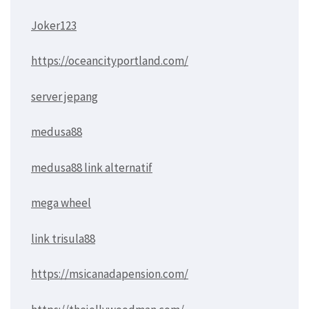
Joker123
https://oceancityportland.com/
server jepang
medusa88
medusa88 link alternatif
mega wheel
link trisula88
https://msicanadapension.com/