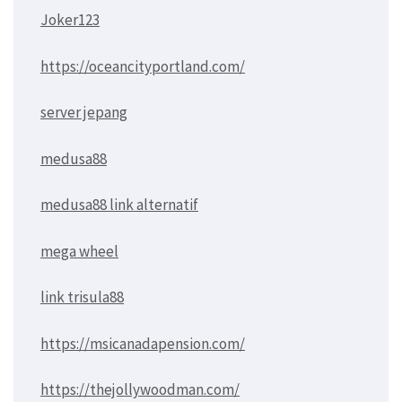
Joker123
https://oceancityportland.com/
server jepang
medusa88
medusa88 link alternatif
mega wheel
link trisula88
https://msicanadapension.com/
https://thejollywoodman.com/