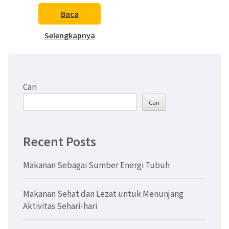
Baca
Selengkapnya
Cari
Cari
Recent Posts
Makanan Sebagai Sumber Energi Tubuh
Makanan Sehat dan Lezat untuk Menunjang
Aktivitas Sehari-hari