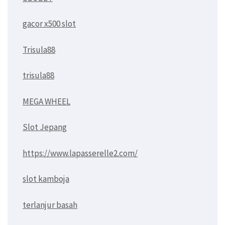
gacor x500 slot
Trisula88
trisula88
MEGA WHEEL
Slot Jepang
https://www.lapasserelle2.com/
slot kamboja
terlanjur basah