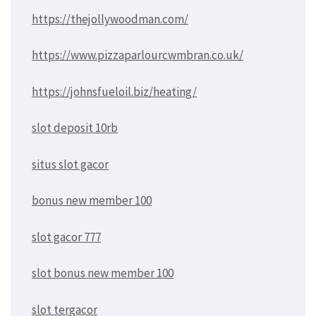
https://thejollywoodman.com/
https://www.pizzaparlourcwmbran.co.uk/
https://johnsfueloil.biz/heating/
slot deposit 10rb
situs slot gacor
bonus new member 100
slot gacor 777
slot bonus new member 100
slot tergacor